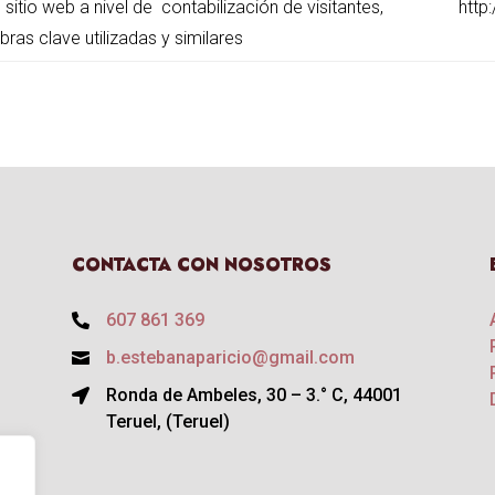
l sitio web a nivel de
contabilización de visitantes,
http
bras clave utilizadas y similares
CONTACTA CON NOSOTROS
607 861 369

b.estebanaparicio@gmail.com

Ronda de Ambeles, 30 – 3.° C, 44001

Teruel, (Teruel)