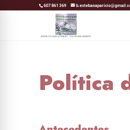
Skip to content
607 861 369
b.estebanaparicio@gmail.
Política
Antecedentes