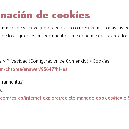
inación de cookies
guración de su navegador
aceptando o rechazando todas las coo
o de los siguientes procedimientos, que depende del navegador q
 > Privacidad (Configuración de Contenido) > Cookies
com/chrome/answer/95647?hl=es
erramientas)
da
t.com/es-es/internet-explorer/delete-manage-cookies#ie=ie