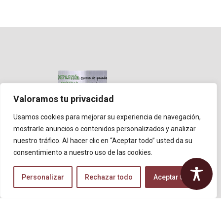
Valoramos tu privacidad
Usamos cookies para mejorar su experiencia de navegación,
mostrarle anuncios o contenidos personalizados y analizar
nuestro tráfico. Al hacer clic en “Aceptar todo” usted da su
CONTACTA CON NOSOTROS
consentimiento a nuestro uso de las cookies.
607 861 369

Personalizar
Rechazar todo
Aceptar todo
b.estebanaparicio@gmail.com

Ronda de Ambeles, 30 – 3.° C, 44001 Teruel,

(Teruel)